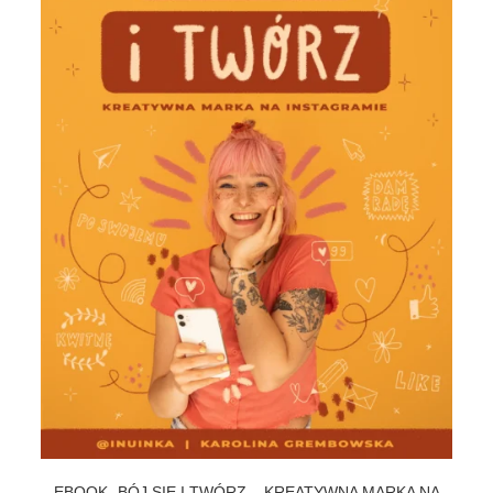
EBOOK „BÓJ SIĘ I TWÓRZ – KREATYWNA MARKA NA