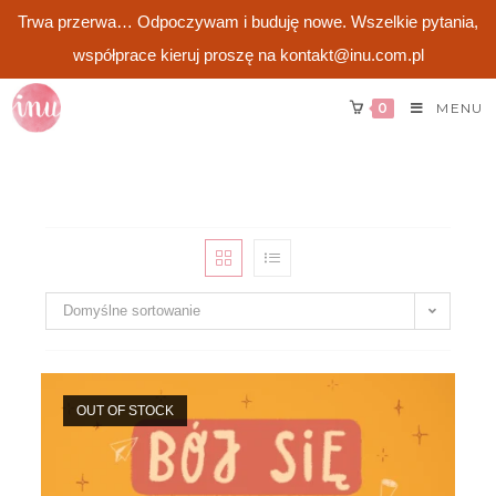
Trwa przerwa… Odpoczywam i buduję nowe. Wszelkie pytania,
współprace kieruj proszę na kontakt@inu.com.pl
Skip
0
MENU
to
content
Domyślne sortowanie
OUT OF STOCK