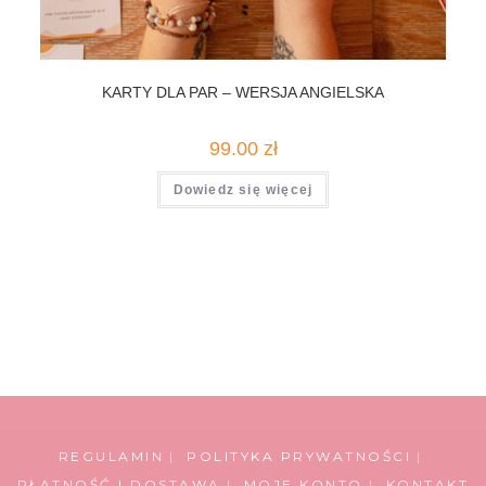
KARTY DLA PAR – WERSJA ANGIELSKA
99.00
zł
Dowiedz się więcej
REGULAMIN
POLITYKA PRYWATNOŚCI
PŁATNOŚĆ I DOSTAWA
MOJE KONTO
KONTAKT