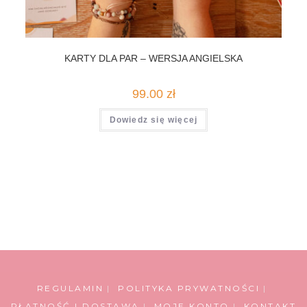
KARTY DLA PAR – WERSJA ANGIELSKA
99.00
zł
Dowiedz się więcej
REGULAMIN
POLITYKA PRYWATNOŚCI
PŁATNOŚĆ I DOSTAWA
MOJE KONTO
KONTAKT