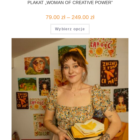
PLAKAT „WOMAN OF CREATIVE POWER”
Zakres
79.00
zł
–
249.00
zł
cen:
od
Ten
Wybierz opcje
79.00 zł
produkt
do
ma
249.00 zł
wiele
wariantów.
Opcje
można
wybrać
na
stronie
produktu