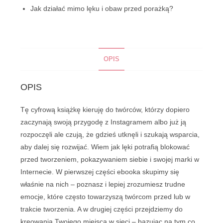
Jak działać mimo lęku i obaw przed porażką?
OPIS
OPIS
Tę cyfrową książkę kieruję do twórców, którzy dopiero
zaczynają swoją przygodę z Instagramem albo już ją
rozpoczęli ale czują, że gdzieś utknęli i szukają wsparcia,
aby dalej się rozwijać. Wiem jak lęki potrafią blokować
przed tworzeniem, pokazywaniem siebie i swojej marki w
Internecie. W pierwszej części ebooka skupimy się
właśnie na nich – poznasz i lepiej zrozumiesz trudne
emocje, które często towarzyszą twórcom przed lub w
trakcie tworzenia. A w drugiej części przejdziemy do
kreowania Twojego miejsca w sieci – bazując na tym co