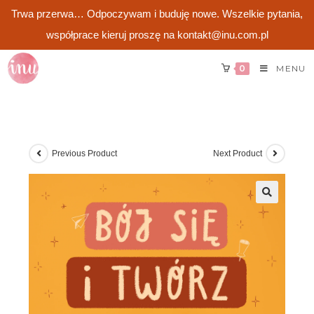
Trwa przerwa… Odpoczywam i buduję nowe. Wszelkie pytania,
współprace kieruj proszę na kontakt@inu.com.pl
Skip
0
MENU
to
content
Previous Product
Next Product