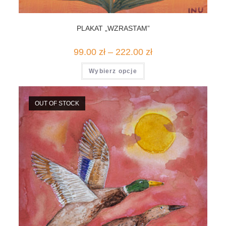
PLAKAT „WZRASTAM”
Zakres
99.00
zł
–
222.00
zł
cen:
od
Ten
Wybierz opcje
99.00 zł
produkt
do
ma
222.00 zł
wiele
wariantów.
Opcje
OUT OF STOCK
można
wybrać
na
stronie
produktu