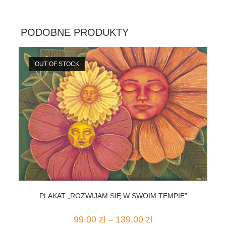
PODOBNE PRODUKTY
OUT OF STOCK
PLAKAT „ROZWIJAM SIĘ W SWOIM TEMPIE”
Zakres
99.00
zł
–
139.00
zł
cen: