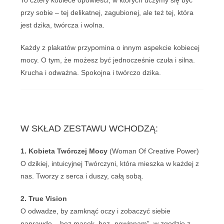
przy sobie – tej delikatnej, zagubionej, ale też tej, która
jest dzika, twórcza i wolna.
Każdy z plakatów przypomina o innym aspekcie kobiecej
mocy. O tym, że możesz być jednocześnie czuła i silna.
Krucha i odważna. Spokojna i twórczo dzika.
W SKŁAD ZESTAWU WCHODZĄ:
1. Kobieta Twórczej Mocy
(Woman Of Creative Power)
O dzikiej, intuicyjnej Twórczyni, która mieszka w każdej z
nas. Tworzy z serca i duszy, całą sobą.
2. True Vision
O odwadze, by zamknąć oczy i zobaczyć siebie
naprawdę – bez masek, bez „powinnam”, w zgodzie z