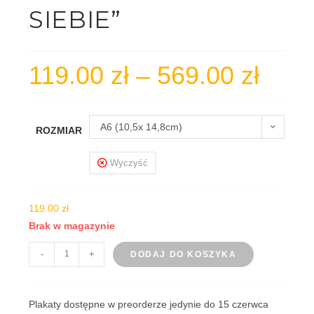
SIEBIE”
119.00
zł
–
569.00
zł
Zakres
cen:
od
A6 (10,5x 14,8cm)
ROZMIAR
119.00 zł
do
Wyczyść
569.00 zł
119.00
zł
Brak w magazynie
ilość
-
+
DODAJ DO KOSZYKA
Zestaw
plakatów
"Powrót
Plakaty dostępne w preorderze jedynie do 15 czerwca