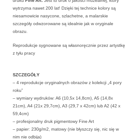
druku
Fine Art.
Jest to druk o jakości muzealnej, który
wytrzyma nawet 200 lat! Dzięki tej technice kolory są
niesamowicie nasycone, szlachetne, a malarskie
szczegóły odwzorowane są idealnie jak w oryginale
obrazu.
Reprodukcje sygnowane są własnoręcznie przez artystkę
z tyłu pracy
SZCZEGÓŁY
– 4 reprodukcje oryginalnych obrazów z kolekcji „4 pory
roku”
– wymiary wydruków: A6 (10,5x 14,8cm), A5 (14,8x
21cm), A4 (21x 29,7cm), A3 (29,7 x 42cm) lub A2 (42 x
59,4cm)
– profesjonalny druk pigmentowy Fine Art
– papier: 230g/m2, matowy (nie błyszczy się, nic się w
nim nie odbija)