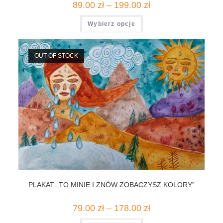
Zakres
89.00
zł
–
199.00
zł
cen:
od
Ten
Wybierz opcje
89.00 zł
produkt
do
ma
199.00 zł
wiele
wariantów.
Opcje
OUT OF STOCK
można
wybrać
na
stronie
produktu
PLAKAT „TO MINIE I ZNÓW ZOBACZYSZ KOLORY”
Zakres
79.00
zł
–
178.00
zł
cen:
od
Ten