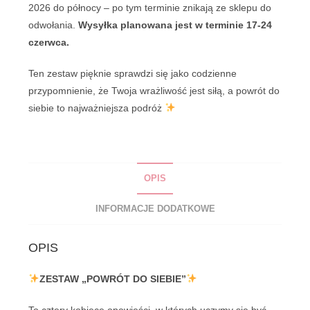
do
2026 do północy – po tym terminie znikają ze sklepu do
siebie"
odwołania.
Wysyłka planowana jest w terminie 17-24
czerwca.
Ten zestaw pięknie sprawdzi się jako codzienne
przypomnienie, że Twoja wrażliwość jest siłą, a powrót do
siebie to najważniejsza podróż
OPIS
INFORMACJE DODATKOWE
OPIS
ZESTAW „POWRÓT DO SIEBIE”
To cztery kobiece opowieści, w których uczymy się być