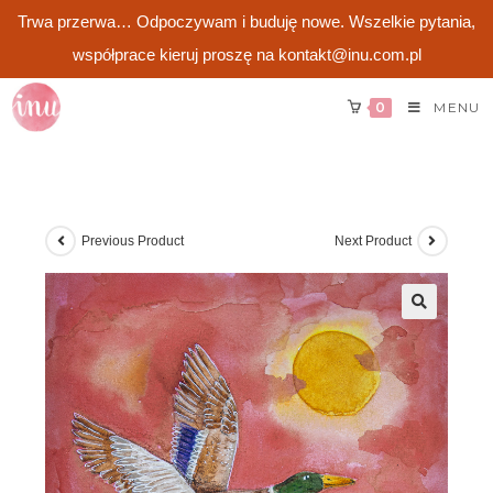
Trwa przerwa… Odpoczywam i buduję nowe. Wszelkie pytania,
współprace kieruj proszę na kontakt@inu.com.pl
Skip
0
MENU
to
content
Previous Product
Next Product