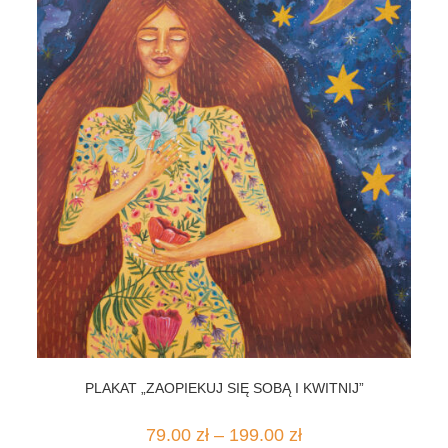
PLAKAT „ZAOPIEKUJ SIĘ SOBĄ I KWITNIJ”
Zakres
79.00
zł
–
199.00
zł
cen: