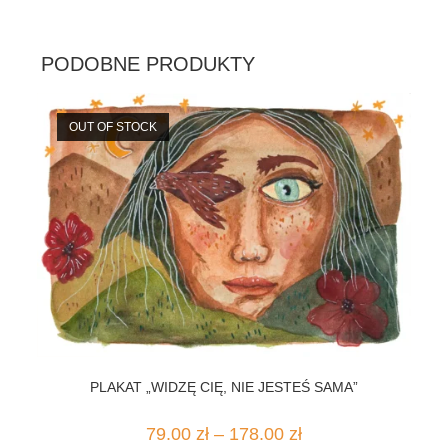
PODOBNE PRODUKTY
OUT OF STOCK
PLAKAT „WIDZĘ CIĘ, NIE JESTEŚ SAMA”
Zakres
79.00
zł
–
178.00
zł
cen: