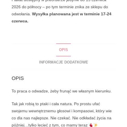
gdzie
2026 do północy – po tym terminie znika ze sklepu do
woła
odwołania.
Wysyłka planowana jest w terminie 17-24
mnie
czerwca.
serce"
Pink
OPIS
INFORMACJE DODATKOWE
OPIS
To praca o odwadze, żeby frunąć we własnym kierunku.
Tak jak robią to ptaki i cała natura. Po prostu ufać
swojemu wewnętrznemu głosowi i kompasowi, który wie
co dla nas najlepsze. Nie czekać. Nie odkładać życia na
później…tylko lecieć z tym, co mamy teraz