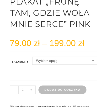
PLAKAT „FRUNĘ
TAM, GDZIE WOŁA
MNIE SERCE” PINK
79.00
zł
–
199.00
zł
Zakres
cen:
od
Wybierz opcję
ROZMIAR
79.00 zł
do
199.00 zł
ilość
-
+
DODAJ DO KOSZYKA
Plakat
"Frunę
tam,
Plakat dostępny w preorderze jedynie do 15 czerwca