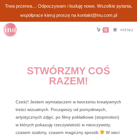
Trwa przerwa… Odpoczywam i buduję nowe. Wszelkie pytania,
współprace kieruj proszę na kontakt@inu.com.pl
0
MENU
STWÓRZMY COŚ
RAZEM!
Cześć! Jestem wymiataczem w tworzeniu kreatywnych
treści wizualnych. Począwszy od pomysłowych,
artystycznych zdjęć, po filmy poklatkowe (stopmotion)
w których pokazuję rzeczywistość w nieoczywisty,
czasem szalony, czasem magiczny sposób
W sieci