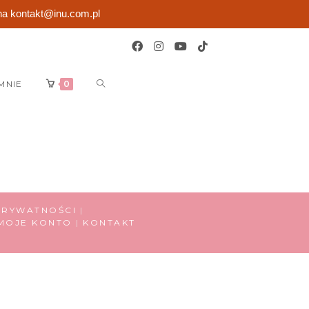
na kontakt@inu.com.pl
MNIE
0
PRYWATNOŚCI
MOJE KONTO
KONTAKT