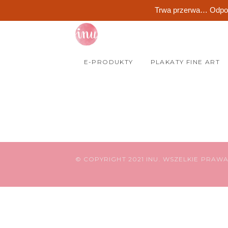
Trwa przerwa… Odpocz
Skip
to
content
E-PRODUKTY
PLAKATY FINE ART
© COPYRIGHT 2021 INU. WSZELKIE PRAW