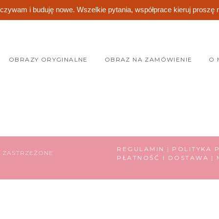
ywam i buduję nowe. Wszelkie pytania, współprace kieruj proszę 
OBRAZY ORYGINALNE
OBRAZ NA ZAMÓWIENIE
O 
REGULAMIN
POLITYKA 
A ZASTRZEŻONE
PŁATNOŚĆ I DOSTAWA