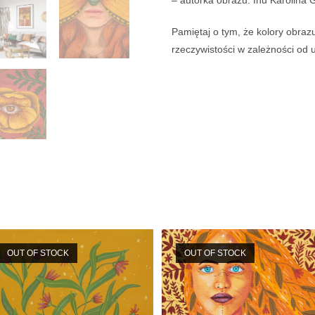
– autorka obrazu: Inu Karolin
Pamiętaj o tym, że kolory obraz
rzeczywistości w zależności od 
OUT OF STOCK
OUT OF STOCK