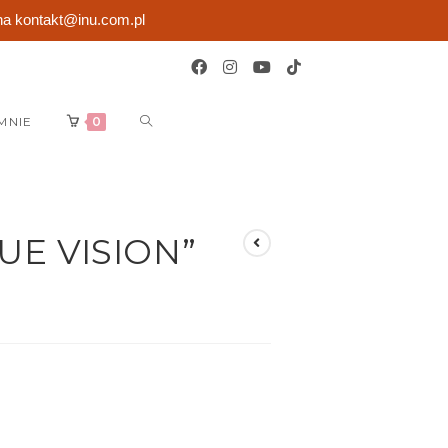
na kontakt@inu.com.pl
MNIE
0
UE VISION”