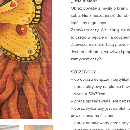
„True Vision”
Obraz powstał z myślą o braniu
sobą. Nie zmuszania się do rob
ktoś inny tego chce.
Zamykam oczy. Wsłuchuję się w 
to czego w pędzie dnia codzien
Zauważam siebie. Taką prawdzi
Jestem delikatna, wrażliwa i pr
zamykasz oczy?
SZCZEGÓŁY
– do obrazu dołączam certyfikat
– obraz akrylowy na płótnie ba
– wymiar 50x70cm
– praca sprzedawana jest bez 
– obraz wykonany jest na płótn
powieszenia na ścianie
– obraz namalowany przez artys