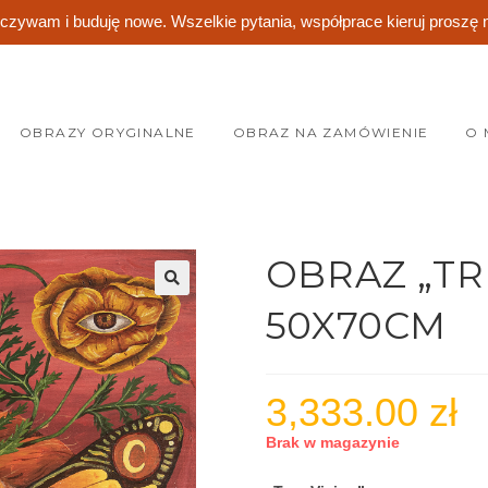
ywam i buduję nowe. Wszelkie pytania, współprace kieruj proszę 
OBRAZY ORYGINALNE
OBRAZ NA ZAMÓWIENIE
O 
OBRAZ „TR
50X70CM
3,333.00
zł
Brak w magazynie