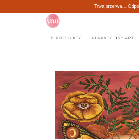
Trwa przerwa… Odpocz
Skip
to
content
E-PRODUKTY
PLAKATY FINE ART