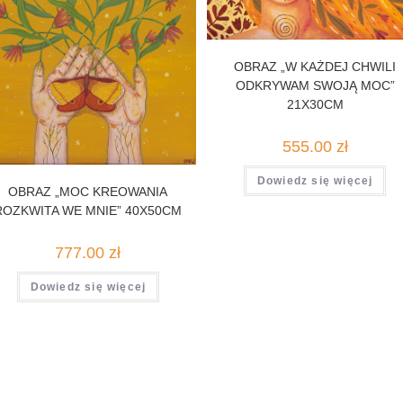
OBRAZ „W KAŻDEJ CHWILI
ODKRYWAM SWOJĄ MOC”
21X30CM
555.00
zł
Dowiedz się więcej
OBRAZ „MOC KREOWANIA
ROZKWITA WE MNIE” 40X50CM
777.00
zł
Dowiedz się więcej