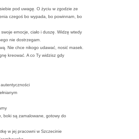
 siebie pod uwagę. O życiu w zgodzie ze
ienia czegoś bo wypada, bo powinnam, bo
swoje emocje, ciało i duszę. Widzę wtedy
nego nie dostrzegam.
wą. Nie chce nikogo udawać, nosić masek.
agnę kreować. A co Ty widzisz gdy
 autentyczności
wełnianym
ramy
ie, boki są zamalowane, gotowy do
tkę w jej pracowni w Szczecinie