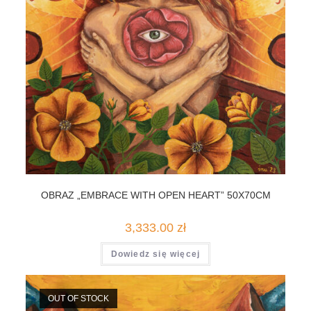
OBRAZ „EMBRACE WITH OPEN HEART” 50X70CM
3,333.00
zł
Dowiedz się więcej
OUT OF STOCK