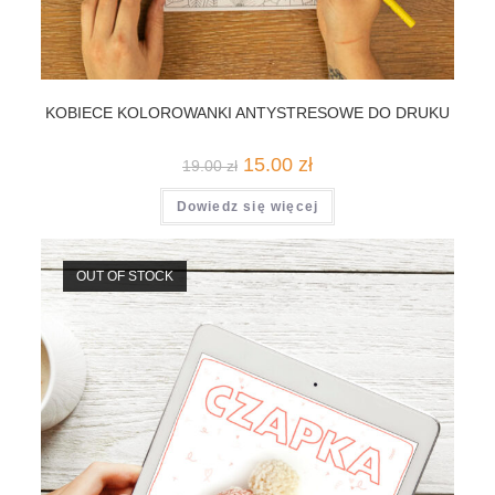
KOBIECE KOLOROWANKI ANTYSTRESOWE DO DRUKU
Pierwotna
Aktualna
15.00
zł
19.00
zł
cena
cena
wynosiła:
wynosi:
Dowiedz się więcej
19.00 zł.
15.00 zł.
OUT OF STOCK