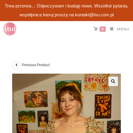
Trwa przerwa… Odpoczywam i buduję nowe. Wszelkie pytania,
współprace kieruj proszę na kontakt@inu.com.pl
Skip
0
MENU
to
content
Previous Product