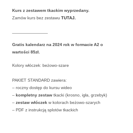
Kurs z zestawem tkackim wyprzedany.
Zamów kurs bez zestawu
TUTAJ.
_______________
Gratis kalendarz na 2024 rok w formacie A2 o
wartości 85zł.
Kolory włóczek: beżowo-szare
PAKIET STANDARD zawiera:
– roczny dostęp do kursu wideo
–
kompletny zestaw
tkacki (krosno, igła, grzebyk)
–
zestaw włóczek
w kolorach beżowo-szarych
– PDF z instrukcją splotów tkackich