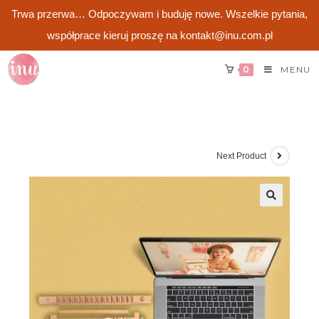
Trwa przerwa… Odpoczywam i buduję nowe. Wszelkie pytania,
współprace kieruj proszę na kontakt@inu.com.pl
Skip
0
MENU
to
content
Next Product